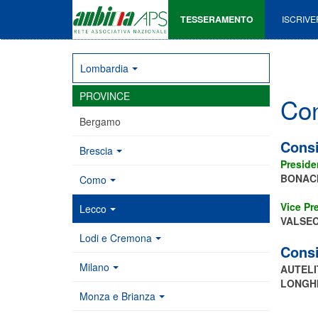
TESSERAMENTO
ISCRIVE
Lombardia
PROVINCE
Con
Bergamo
Consi
Brescia
Preside
BONACI
Como
Vice Pr
Lecco
VALSEC
Lodi e Cremona
Consi
Milano
AUTELI
LONGHI
Monza e Brianza