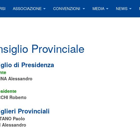
RSI
ASSOCIAZIONE
CONVENZIONI
MEDIA
NEWS
siglio Provinciale
glio di Presidenza
nte
NA Alessandro
esidente
CHI Roberto
glieri Provinciali
TANO Paolo
 Alessandro