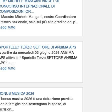
IL M° MICHELE MANGANI VINCE L'XI
CONCORSO INTERNAZIONALE DI
COMPOSIZIONI OR...
Il Maestro Michele Mangani, nostro Coordinatore
rtistico nazionale, sale sul più alto gradino del p...
Leggi tutto
SPORTELLO TERZO SETTORE DI ANBIMA APS
A partire da mercoledì 03 giugno 2026 ANBIMA
APS attiva lo “ Sportello Terzo SETTORE ANBIMA
PS ”, u...
Leggi tutto
BONUS MUSICA 2026
Il bonus musica 2026 è una detrazione prevista
per le famiglie che sostengono le spese, di
scrizion...