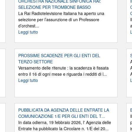
ORCHESTRA NAZIONALE SINFONICA RAI:
SELEZIONE PER TROMBONE BASSO
La Rai Radiotelevisione Italiana ha aperto una
selezione per l’assunzione di un Professore
d’orchest...
a
Leggi tutto
PROSSIME SCADENZE PER GLI ENTI DEL
TERZO SETTORE
Versamento delle ritenute : la scadenza è fissata
entro il 16 di ogni mese e riguarda i redditi di l...
A
Leggi tutto
PUBBLICATA DA AGENZIA DELLE ENTRATE LA
COMUNICAZIONE 1/E PER GLI ENTI DEL T...
In data odierna, 19 febbraio 2026, l' Agenzia delle
Entrate ha pubblicato la Circolare n. 1/E del 20...
i