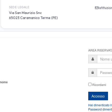
AREA RISERVATA
tonome
Ricordami
Hai dimenticato i
Password diment