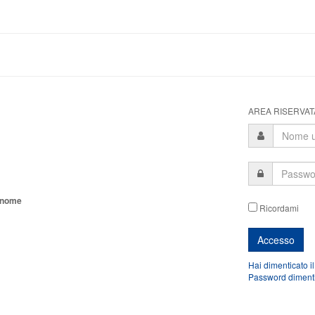
AREA RISERVATA
tonome
Ricordami
Hai dimenticato i
Password diment