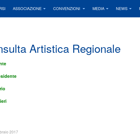
RSI
ASSOCIAZIONE
CONVENZIONI
MEDIA
NEWS
sulta Artistica Regionale
nte
esidente
rio
ieri
braio 2017