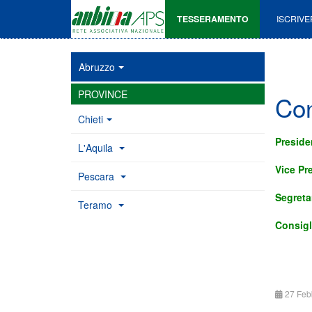
TESSERAMENTO
ISCRIVE
Abruzzo
PROVINCE
Con
Chieti
Preside
L'Aquila
Vice Pr
Pescara
Segreta
Teramo
Consigl
27 Feb