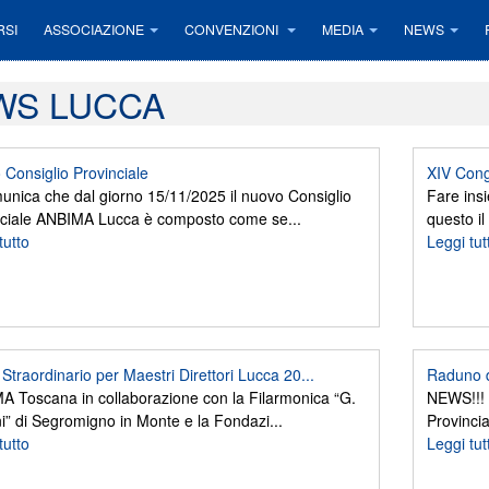
RSI
ASSOCIAZIONE
CONVENZIONI
MEDIA
NEWS
WS LUCCA
Consiglio Provinciale
XIV Cong
unica che dal giorno 15/11/2025 il nuovo Consiglio
Fare insi
nciale ANBIMA Lucca è composto come se...
questo i
tutto
Leggi tut
Straordinario per Maestri Direttori Lucca 20...
Raduno d
 Toscana in collaborazione con la Filarmonica “G.
NEWS!!! 
i” di Segromigno in Monte e la Fondazi...
Provincia
tutto
Leggi tut