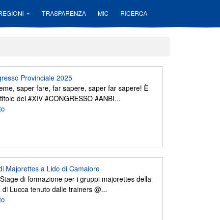
REGIONI
TRASPARENZA
MIC
RICERCA
resso Provinciale 2025
eme, saper fare, far sapere, saper far sapere! È
l titolo del #XIV #CONGRESSO #ANBI...
to
i Majorettes a Lido di Camaiore
Stage di formazione per i gruppi majorettes della
 di Lucca tenuto dalle trainers @...
to