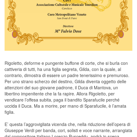
Rigoletto, deforme e pungente buffone di corte, che si burla con
cattiveria di tutti, ha una figlia segreta, Gilda, con la quale, al
contrario, dimostra di essere un padre tenerissimo e premuroso.
Per uno strano scherzo del destino, Gilda diventa oggetto delle
attenzioni del suo giovane padrone, il Duca di Mantova, un
libertino impenitente che la fa rapire. Allora Rigoletto, per
vendicare l’offesa subita, paga il bandito Sparafucile perché
uccida il Duca. Ma a morire, per mano di Sparafucile, è l’amata
figlia.
E’ questa l’aggrovigliata vicenda che, nella riduzione dell’opera di
Giuseppe Verdi per banda, cori, solisti e voce narrante, arrangiata
dal compositore italiano Lorenzo Pusceddu, andrà in scena