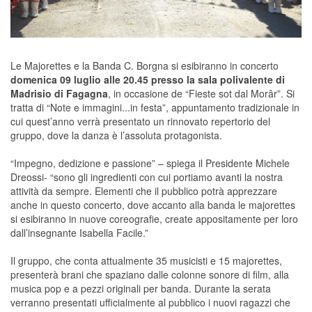
Le Majorettes e la Banda C. Borgna si esibiranno in concerto
domenica 09 luglio alle 20.45 presso la sala polivalente di
Madrisio di Fagagna
, in occasione de “Fieste sot dal Morâr”. Si
tratta di “Note e immagini...in festa”, appuntamento tradizionale in
cui quest’anno verrà presentato un rinnovato repertorio del
gruppo, dove la danza è l’assoluta protagonista.
“Impegno, dedizione e passione” – spiega il Presidente Michele
Dreossi- “sono gli ingredienti con cui portiamo avanti la nostra
attività da sempre. Elementi che il pubblico potrà apprezzare
anche in questo concerto, dove accanto alla banda le majorettes
si esibiranno in nuove coreografie, create appositamente per loro
dall’insegnante Isabella Facile.”
Il gruppo, che conta attualmente 35 musicisti e 15 majorettes,
presenterà brani che spaziano dalle colonne sonore di film, alla
musica pop e a pezzi originali per banda. Durante la serata
verranno presentati ufficialmente al pubblico i nuovi ragazzi che