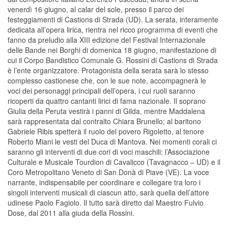
venerdì 16 giugno, al calar del sole, presso il parco dei
festeggiamenti di Castions di Strada (UD). La serata, interamente
dedicata all’opera lirica, rientra nel ricco programma di eventi che
fanno da preludio alla XIII edizione del Festival Internazionale
delle Bande nei Borghi di domenica 18 giugno, manifestazione di
cui il Corpo Bandistico Comunale G. Rossini di Castions di Strada
è l’ente organizzatore. Protagonista della serata sarà lo stesso
complesso castionese che, con le sue note, accompagnerà le
voci dei personaggi principali dell’opera, i cui ruoli saranno
ricoperti da quattro cantanti lirici di fama nazionale. Il soprano
Giulia della Peruta vestirà i panni di Gilda, mentre Maddalena
sarà rappresentata dal contralto Chiara Brunello; al baritono
Gabriele Ribis spetterà il ruolo del povero Rigoletto, al tenore
Roberto Miani le vesti del Duca di Mantova. Nei momenti corali ci
saranno gli interventi di due cori di voci maschili: l’Associazione
Culturale e Musicale Tourdion di Cavalicco (Tavagnacco – UD) e il
Coro Metropolitano Veneto di San Donà di Piave (VE). La voce
narrante, indispensabile per coordinare e collegare tra loro i
singoli interventi musicali di ciascun atto, sarà quella dell’attore
udinese Paolo Fagiolo. Il tutto sarà diretto dal Maestro Fulvio
Dose, dal 2011 alla giuda della Rossini.