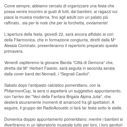
Come sempre, abbiamo cercato di organizzare una festa che
possa venire incontro ai gusti di tutti, dai bambini, ai ragazzi cui
piace la musica moderna, fino agli adulti con un palato più
raffinato.. sia per le note che per la forchetta, ovviamente!
L'apertura della festa, giovedì 22, sarà ancora affidato ai cori
della Filarmonica, che in formazione congiunta, diretti dalla M°
Alessia Cominato, presenteranno il repertorio preparato questa
primavera.
Venerdì ospiteremo la giovane Banda "Città di Gemona" che,
diretta dal M° Herbert Fasiolo, sarà seguita in seconda serata
dalla cover band dei Nomadi, i "Segnali Caotici".
Sabato dopo l'antipasto calcistico pomeridiano, con la
PhilarmoniCup, la sera ci aspetterà un suggestivo appuntamento,
con l'arrivo dei "Veci della Fanfara Brigata Alpina Julia", che
desterà sicuramente momenti di amarcord fra gli spettatori. A
seguire, il gruppo dei RadioAcoustic ci farà far festa sotto le stelle.
Domenica doppio appuntamento pomeridiano: mentre i bambini si
divertiranno in un laboratorio musicale tutto per loro, i loro genitori