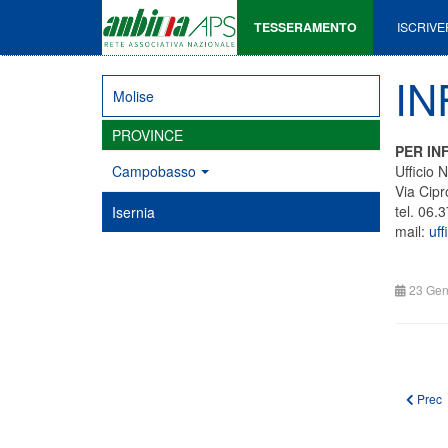
TESSERAMENTO
ISCRIVE
IN
Molise
PROVINCE
PER IN
Campobasso
Ufficio
Via Cip
tel. 06.
Isernia
mail:
uff
23 Gen
Artico
Prec