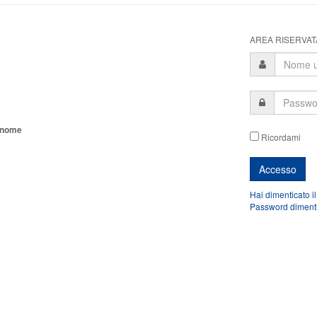
AREA RISERVATA
tonome
Ricordami
Hai dimenticato i
Password diment