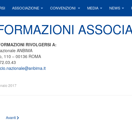
RSI
ASSOCIAZIONE
CONVENZIONI
MEDIA
NEWS
FORMAZIONI ASSOCIA
FORMAZIONI RIVOLGERSI A:
 Nazionale ANBIMA
ro, 110 – 00136 ROMA
372.03.43
icio.nazionale@anbima.it
naio 2017
lo precedente: INFORMAZIONI ASSOCIATIVE BASILICATA
Articolo successivo: INFORMAZIONI ASSOCIATIVE TRENTINO ALTO ADIGE
Avanti